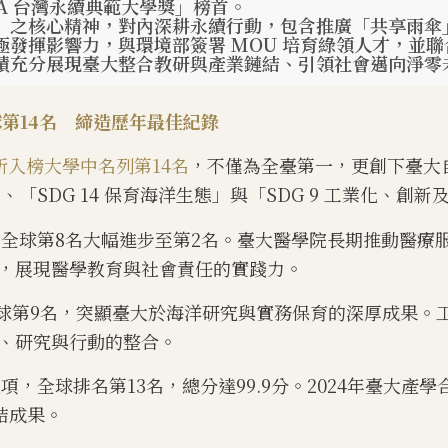
A 台灣永續典範大學獎」榜首。
」之核心精神，對內深耕永續行動，包含推廣「共享雨傘
發揮影響力，與環境部簽署 MOU 培育綠領人才，並
績充分展現臺大整合教研與產業鏈結、引領社會邁向淨零
球第14名 締造歷年最佳紀錄
526所入榜大學中名列第14名
，不僅為全臺第一，更創下臺大
、「SDG 14 保育海洋生態」與「SDG 9 工業化、
年的全球第8名大幅進步至第2名。臺大醫學院長期推動醫
，展現醫學教育與社會責任的實踐力。
升至全球第9名，突顯臺大於海洋研究與實務保育的深厚成果
、研究與行動的整合。
項，全球排名第13名，總分達99.9分。2024年臺大產學
結成果。