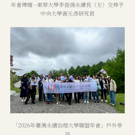
年會傳嬗 –東華大學李俊鴻永續長（左）交棒予
中央大學黃元彥研究員
「2026年臺灣永續治理大學聯盟年會」戶外參
訪