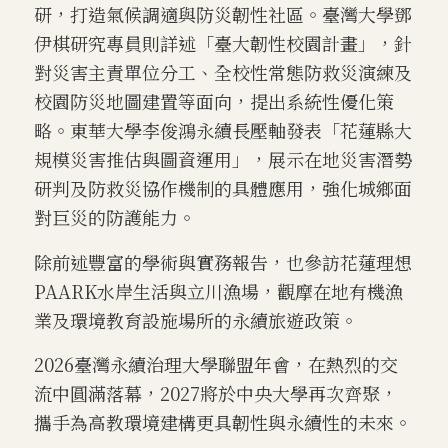
研，打造氣候調適與防災韌性社區。臺灣大學鄧
伊棋研究專員則詳述「臺大韌性校園計畫」，針
對災害主責單位分工、全校性常態防救災演練及
校園防災地圖建置等面向，提出系統性優化策
略。東華大學李俊鴻永續長壓軸發表「花蓮縣大
規模災害推估與圖資運用」，展示在地災害潛勢
研判及防救災協作機制的具體應用，強化城鄉面
對巨災的防護能力。
除前述豐富的學術與實務報告，也參訪花蓮理想
PAARK水岸生活與立川漁場，觀摩在地有機漁
業及環境教育設施場所的永續旅遊政策。
2026臺灣永續治理大學聯盟年會，在熱烈的交
流中圓滿落幕，2027將於中央大學再次齊聚，
攜手為高教環境建構更具韌性與永續性的未來。