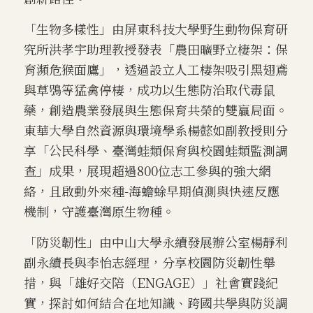
「生物多樣性」由屏東科技大學野生動物保育研
究所洪孝宇助理教授發表「農田曠野立棲架：保
育瀕危猴面鷹」，透過設立人工棲架吸引黑翅鳶
與草鴞等猛禽停棲，成功以生態防治取代毒鼠
藥，創造農業發展與生態保育共榮的雙贏局面。
東華大學自然資源與環境學系楊懿如副教授則分
享「公民科學、臺灣蛙類保育與校園蛙類監測調
查」成果，展現超過800位志工參與的強大網
絡，且啟動外來種-海蟾蜍早期偵測與快速反應
機制，守護臺灣原生物種。
「防災韌性」由中山大學永續發展辦公室楊靜利
副永續長與李怡志經理，分享校園防災韌性舉
措，與「雄好交陪（ENGAGE）」社會實踐紀
實，探討如何結合在地知識、跨國共學與防災調